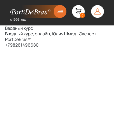
0
с 1996 года
Вводный курс
Вводный курс, онлайн, Юлия Шмидт Эксперт
PortDeBras™
+798261496680