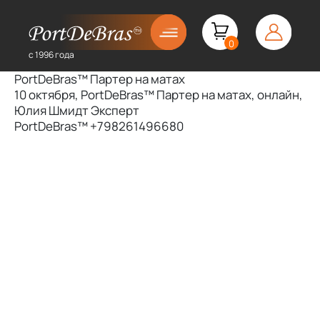
0
с 1996 года
PortDeBras™ Партер на матах
10 октября, PortDeBras™ Партер на матах, онлайн,
Юлия Шмидт Эксперт
PortDeBras™ +798261496680