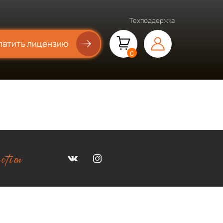
Техподдержка
латить лицензию
0