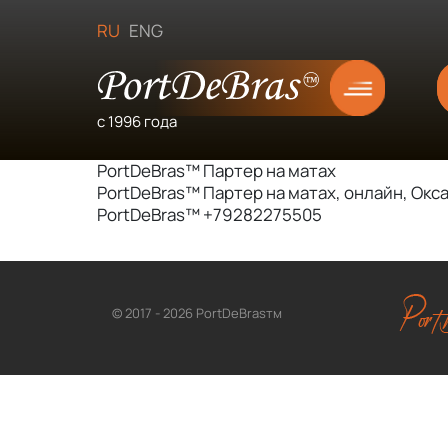
RU
ENG
с 1996 года
PortDeBras™ Партер на матах
PortDeBras™ Партер на матах, онлайн, Окс
PortDeBras™ +79282275505
© 2017 - 2026 PortDeBrasтм