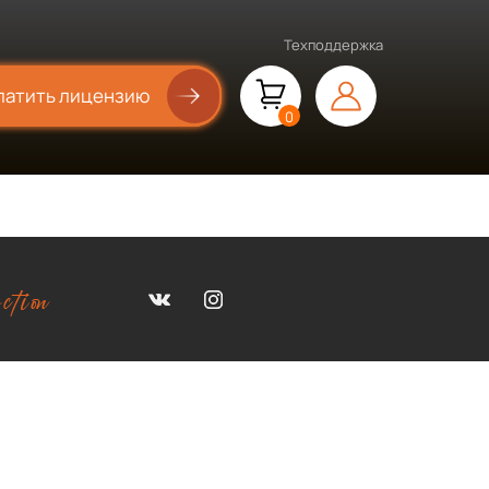
Техподдержка
латить лицензию
0