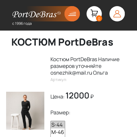
0
с 1996 года
КОСТЮМ PortDeBras
Костюм PortDeBras Наличие
размеров уточняйте
osnezhik@mail.ru Ольга
Артикул:
12000
Цена:
₽
Размер: