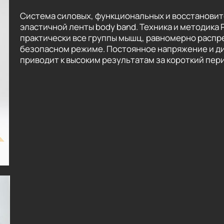
Система силовых, функциональных и восстанови
эластичной ленты body band. Техника и методика 
практически все группы мышц, равномерно распр
безопасном режиме. Постоянное напряжение и ди
приводит к высоким результатам за короткий пер