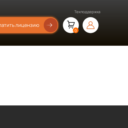
Техподдержка
латить лицензию
0