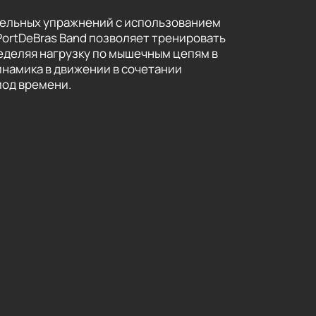
тельных упражнений с использованием
PortDeBras Band позволяет тренировать
еделяя нагрузку по мышечным цепям в
намика в движении в сочетании
иод времени.